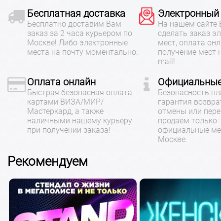
Бесплатная доставка
Электронный
Бесплатно доставим Вам
На нашем сайте
заказ за 2 часа курьером по
сделать заказ э
Москве! Либо электронные
мест, оплата онл
места на почту моментально.
получение мест 
mail!
Оплата онлайн
Официальные
Быстрая безопасная оплата
Безопасность пл
картами ВИЗА/МИР/
гарантия возвра
Мастеркард, а также
отмены или пере
наличными нашему курьеру
продаем только
при получении заказа!
официальные ме
Москве.
Рекомендуем