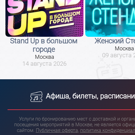
Stand Up в большом
Женский Ст
городе
Москва
09 августа 
Москва
14 августа 2026
Афиша, билеты, расписани
Услуги по бронированию мест с доставкой и орга
посещения мероприятий в Москве, не является офи
сайтом.
Публичная оферта
,
политика конфиденциа