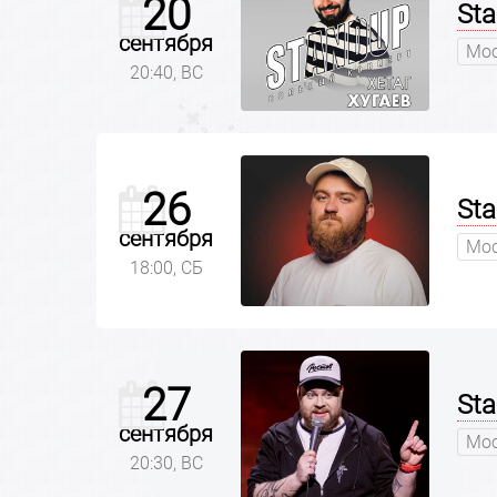
20
Sta
сентября
Мо
20:40, ВС
26
St
сентября
Мо
18:00, СБ
27
Sta
сентября
Мо
20:30, ВС