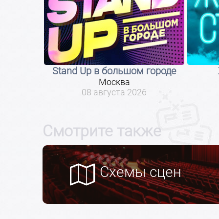
 Club
Stand Up в большом городе
Москва
6
08 августа 2026
Смотрите также
Схемы сцен