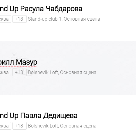
and Up Расула Чабдарова
сква
+18
Stand-up club 1, Основная сцена
рилл Мазур
сква
+18
Bolshevik Loft, Основная сцена
and Up Павла Дедищева
сква
+18
Bolshevik Loft, Основная сцена