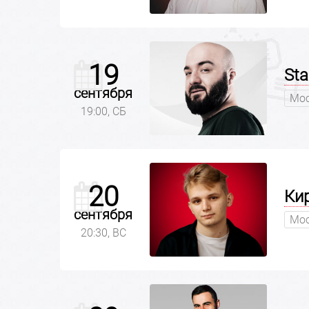
19
St
сентября
Мо
19:00, СБ
20
Ки
сентября
Мо
20:30, ВС