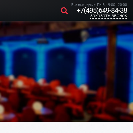
Без выходных: Пн-Вс: 9:00 - 20:00
+7(495)649-84-38
заказать звонок