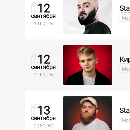
12
St
сентября
Мо
19:00, СБ
12
Ки
сентября
Мо
21:00, СБ
13
St
сентября
Мо
20:30, ВС