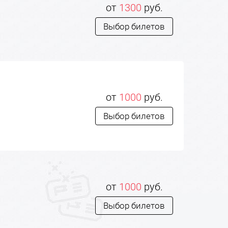
от
1300
руб.
Выбор билетов
от
1000
руб.
Выбор билетов
от
1000
руб.
Выбор билетов