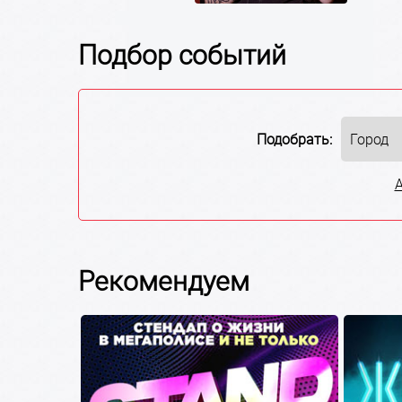
Подбор событий
Подобрать:
Рекомендуем