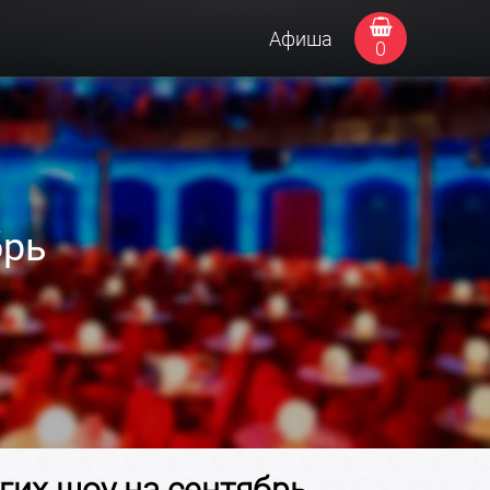
Афиша
0
брь
гих шоу на сентябрь