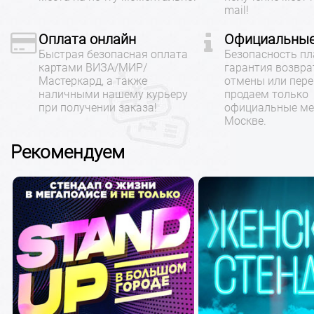
mail!
Оплата онлайн
Официальные
Быстрая безопасная оплата
Безопасность пл
картами ВИЗА/МИР/
гарантия возвра
Мастеркард, а также
отмены или пере
наличными нашему курьеру
продаем только
при получении заказа!
официальные ме
Москве.
Рекомендуем