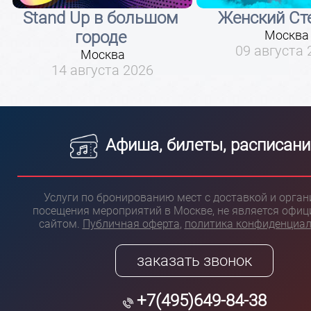
Stand Up в большом
Женский Ст
городе
Москва
09 августа 
Москва
14 августа 2026
Афиша, билеты, расписани
Услуги по бронированию мест с доставкой и орга
посещения мероприятий в Москве, не является офи
сайтом.
Публичная оферта
,
политика конфиденциа
заказать звонок
+7(495)649-84-38