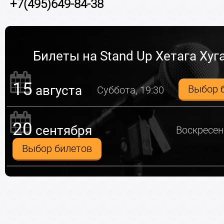
+7(495)649-84-38
Билеты на Stand Up Хетага Хуг
15
августа
Выбор 
Суббота, 19:30
20
сентября
Воскресен
Выбор билетов