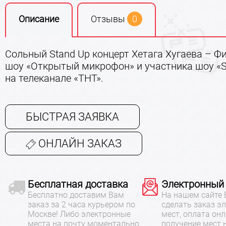
Описание
Отзывы
0
Сольный Stand Up концерт Хетага Хугаева – Ф
шоу «Открытый микрофон» и участника шоу «S
на телеканале «ТНТ».
БЫСТРАЯ ЗАЯВКА
ОНЛАЙН ЗАКАЗ
Бесплатная доставка
Электронный
Бесплатно доставим Вам
На нашем сайте
заказ за 2 часа курьером по
сделать заказ э
Москве! Либо электронные
мест, оплата онл
места на почту моментально.
получение мест 